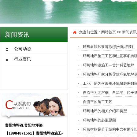
您当前位置：
网站首页
>>
新闻资讯
新闻资讯
·
环氧树脂砂浆薄涂{贵州地坪漆}
公司动态
·
环氧地坪施工工艺和注意事项有
行业资讯
·
环氧地坪漆施工—贵州科艺地坪
·
环氧地坪厂家分析导致环氧地坪
·
工业厂房为何采用环氧耐磨密封
·
自流平为无溶剂、自流平、粒子
·
自流平的施工工艺
·
环氧地坪的相关介绍和类型
·
环氧地坪的起泡原因
贵州地坪漆,贵阳地坪漆
·
环氧树脂是分子结构中含有两个
【18984871561】贵阳地坪漆施工-