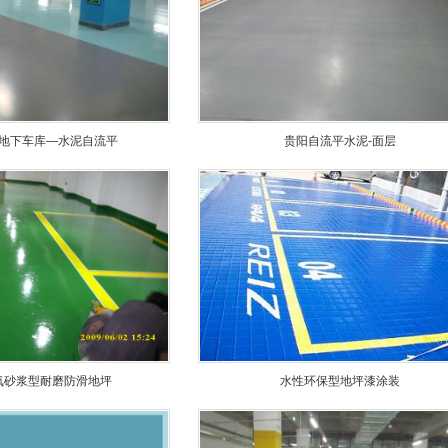
地下车库—水泥自流平
贵阳自流平水泥-面层
氧砂浆型耐磨防滑地坪
水性环保型地坪漆涂装