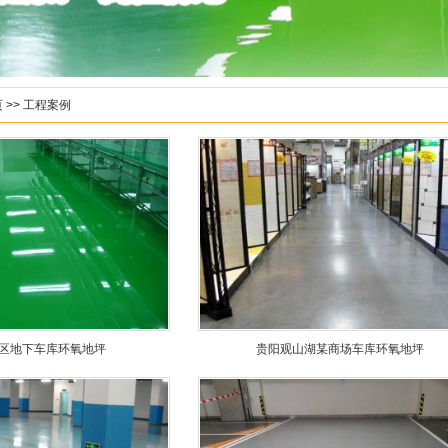
页
>>
工程案例
区地下车库环氧地坪
贵阳观山湖某商场车库环氧地坪