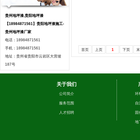
贵州地坪漆,贵阳地坪漆
【18984871561】贵阳地坪漆施工-
贵州地坪漆厂家
电话：18984871561
手机：18984871561
首页
上页
1
下页
末
地址：贵州省贵阳市云岩区大营坡
187号
关于我们
公司简介
环
服务范围
自
人才招聘
固
地