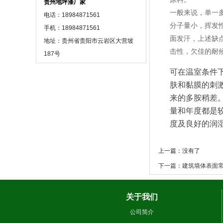
贵州地坪漆厂家
一般来说，单一
电话：18984871561
分子量小，挥发
手机：18984871561
面发汗，上述缺
地址：贵州省贵阳市云岩区大营坡
击性，欠佳的耐
187号
可在温室条件
肤和黏膜的刺
来的多胺稍差
量和年度都是
度及良好的润
上一篇：没有了
下一篇：建筑墙体表面
关于我们
公司简介