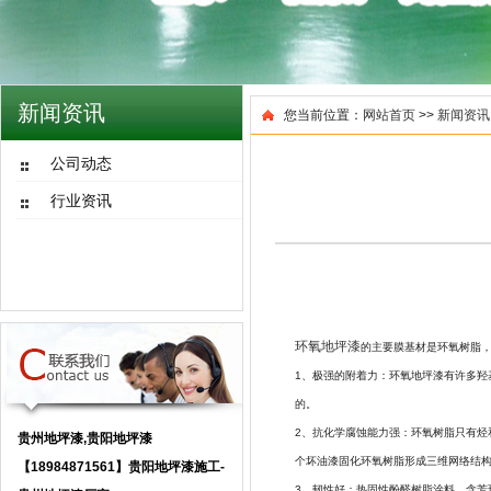
新闻资讯
您当前位置：
网站首页
>>
新闻资讯
公司动态
行业资讯
环氧地坪漆
的主要膜基材是环氧树脂
1、极强的附着力：环氧地坪漆有许多羟
的。
2、抗化学腐蚀能力强：环氧树脂只有
贵州地坪漆,贵阳地坪漆
个坏油漆固化环氧树脂形成三维网络结
【18984871561】贵阳地坪漆施工-
3、韧性好：热固性酚醛树脂涂料，含