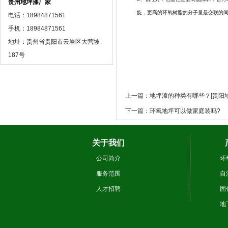
贵州地坪漆厂家
旋，更高的环氧树脂的分子量是交联的
电话：18984871561
手机：18984871561
地址：贵州省贵阳市云岩区大营坡
187号
上一篇：地坪漆的种类有哪些？[贵阳
下一篇：环氧地坪可以做家庭装吗?
关于我们
公司简介
环
服务范围
自
人才招聘
固
地